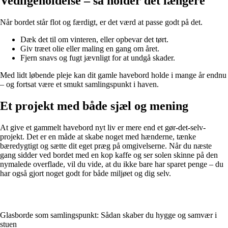
Vedligeholdelse – så holder det længere
Når bordet står flot og færdigt, er det værd at passe godt på det.
Dæk det til om vinteren, eller opbevar det tørt.
Giv træet olie eller maling en gang om året.
Fjern snavs og fugt jævnligt for at undgå skader.
Med lidt løbende pleje kan dit gamle havebord holde i mange år endnu
– og fortsat være et smukt samlingspunkt i haven.
Et projekt med både sjæl og mening
At give et gammelt havebord nyt liv er mere end et gør-det-selv-
projekt. Det er en måde at skabe noget med hænderne, tænke
bæredygtigt og sætte dit eget præg på omgivelserne. Når du næste
gang sidder ved bordet med en kop kaffe og ser solen skinne på den
nymalede overflade, vil du vide, at du ikke bare har sparet penge – du
har også gjort noget godt for både miljøet og dig selv.
Glasborde som samlingspunkt: Sådan skaber du hygge og samvær i
stuen