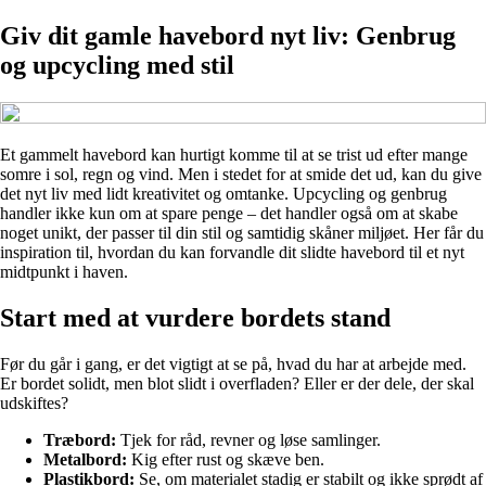
Giv dit gamle havebord nyt liv: Genbrug
og upcycling med stil
Et gammelt havebord kan hurtigt komme til at se trist ud efter mange
somre i sol, regn og vind. Men i stedet for at smide det ud, kan du give
det nyt liv med lidt kreativitet og omtanke. Upcycling og genbrug
handler ikke kun om at spare penge – det handler også om at skabe
noget unikt, der passer til din stil og samtidig skåner miljøet. Her får du
inspiration til, hvordan du kan forvandle dit slidte havebord til et nyt
midtpunkt i haven.
Start med at vurdere bordets stand
Før du går i gang, er det vigtigt at se på, hvad du har at arbejde med.
Er bordet solidt, men blot slidt i overfladen? Eller er der dele, der skal
udskiftes?
Træbord:
Tjek for råd, revner og løse samlinger.
Metalbord:
Kig efter rust og skæve ben.
Plastikbord:
Se, om materialet stadig er stabilt og ikke sprødt af