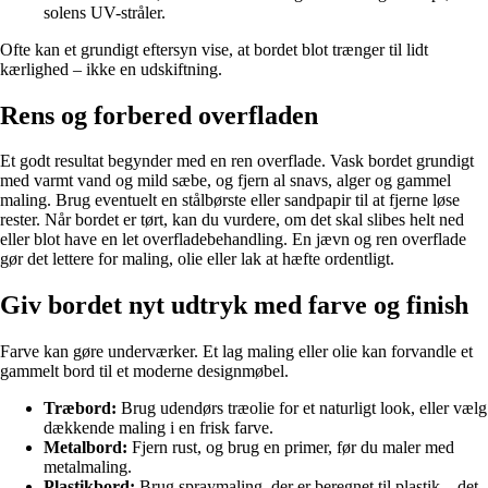
solens UV-stråler.
Ofte kan et grundigt eftersyn vise, at bordet blot trænger til lidt
kærlighed – ikke en udskiftning.
Rens og forbered overfladen
Et godt resultat begynder med en ren overflade. Vask bordet grundigt
med varmt vand og mild sæbe, og fjern al snavs, alger og gammel
maling. Brug eventuelt en stålbørste eller sandpapir til at fjerne løse
rester. Når bordet er tørt, kan du vurdere, om det skal slibes helt ned
eller blot have en let overfladebehandling. En jævn og ren overflade
gør det lettere for maling, olie eller lak at hæfte ordentligt.
Giv bordet nyt udtryk med farve og finish
Farve kan gøre underværker. Et lag maling eller olie kan forvandle et
gammelt bord til et moderne designmøbel.
Træbord:
Brug udendørs træolie for et naturligt look, eller vælg
dækkende maling i en frisk farve.
Metalbord:
Fjern rust, og brug en primer, før du maler med
metalmaling.
Plastikbord:
Brug spraymaling, der er beregnet til plastik – det