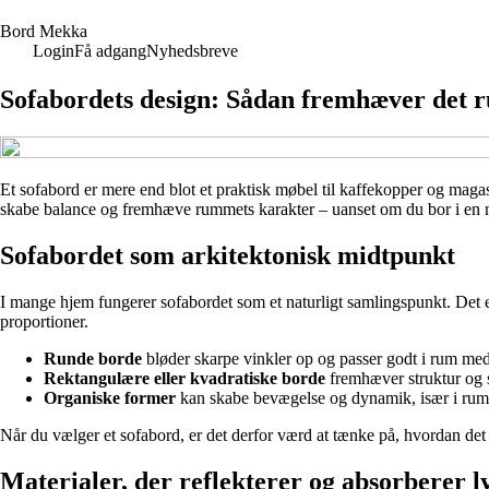
B
ord
M
ekka
Login
Få adgang
Nyhedsbreve
Sofabordets design: Sådan fremhæver det r
Et sofabord er mere end blot et praktisk møbel til kaffekopper og magas
skabe balance og fremhæve rummets karakter – uanset om du bor i en mo
Sofabordet som arkitektonisk midtpunkt
I mange hjem fungerer sofabordet som et naturligt samlingspunkt. Det er
proportioner.
Runde borde
bløder skarpe vinkler op og passer godt i rum med 
Rektangulære eller kvadratiske borde
fremhæver struktur og s
Organiske former
kan skabe bevægelse og dynamik, især i rum 
Når du vælger et sofabord, er det derfor værd at tænke på, hvordan det
Materialer, der reflekterer og absorberer l