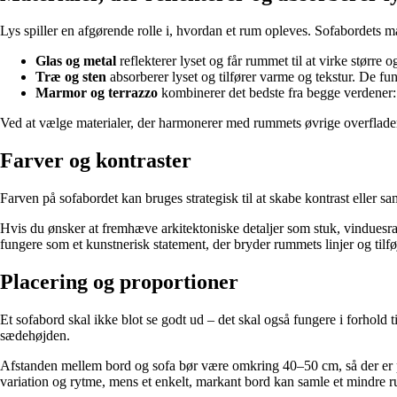
Lys spiller en afgørende rolle i, hvordan et rum opleves. Sofabordets 
Glas og metal
reflekterer lyset og får rummet til at virke større 
Træ og sten
absorberer lyset og tilfører varme og tekstur. De f
Marmor og terrazzo
kombinerer det bedste fra begge verdener: d
Ved at vælge materialer, der harmonerer med rummets øvrige overflader 
Farver og kontraster
Farven på sofabordet kan bruges strategisk til at skabe kontrast eller 
Hvis du ønsker at fremhæve arkitektoniske detaljer som stuk, vinduesra
fungere som et kunstnerisk statement, der bryder rummets linjer og tilfø
Placering og proportioner
Et sofabord skal ikke blot se godt ud – det skal også fungere i forhol
sædehøjden.
Afstanden mellem bord og sofa bør være omkring 40–50 cm, så der er plad
variation og rytme, mens et enkelt, markant bord kan samle et mindre 