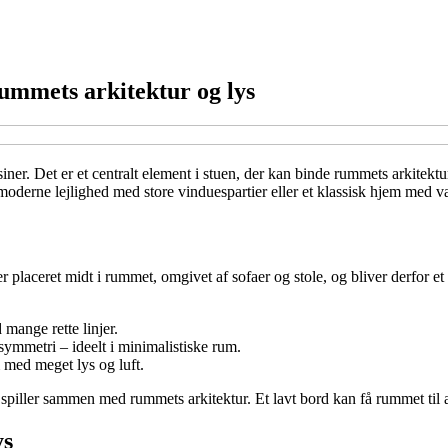
ummets arkitektur og lys
iner. Det er et centralt element i stuen, der kan binde rummets arkitekt
derne lejlighed med store vinduespartier eller et klassisk hjem med va
 placeret midt i rummet, omgivet af sofaer og stole, og bliver derfor et
mange rette linjer.
ymmetri – ideelt i minimalistiske rum.
med meget lys og luft.
 spiller sammen med rummets arkitektur. Et lavt bord kan få rummet til 
ys