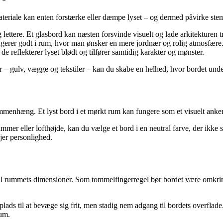
materiale kan enten forstærke eller dæmpe lyset – og dermed påvirke st
og lettere. Et glasbord kan næsten forsvinde visuelt og lade arkitekturen 
ungerer godt i rum, hvor man ønsker en mere jordnær og rolig atmosfære
e reflekterer lyset blødt og tilfører samtidig karakter og mønster.
– gulv, vægge og tekstiler – kan du skabe en helhed, hvor bordet under
sammenhæng. Et lyst bord i et mørkt rum kan fungere som et visuelt anke
mmer eller lofthøjde, kan du vælge et bord i en neutral farve, der ikk
jer personlighed.
d til rummets dimensioner. Som tommelfingerregel bør bordet være omkrin
s til at bevæge sig frit, men stadig nem adgang til bordets overflade. I
rum.