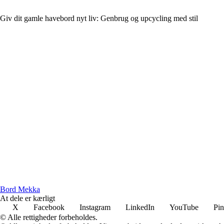
Giv dit gamle havebord nyt liv: Genbrug og upcycling med stil
B
ord
M
ekka
At dele er kærligt
X
Facebook
Instagram
LinkedIn
YouTube
Pin
© Alle rettigheder forbeholdes.