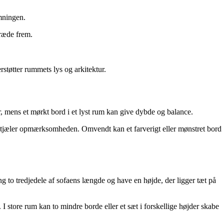
emningen.
træde frem.
.
støtter rummets lys og arkitektur.
r, mens et mørkt bord i et lyst rum kan give dybde og balance.
e stjæler opmærksomheden. Omvendt kan et farverigt eller mønstret bord
g to tredjedele af sofaens længde og have en højde, der ligger tæt på
 store rum kan to mindre borde eller et sæt i forskellige højder skabe